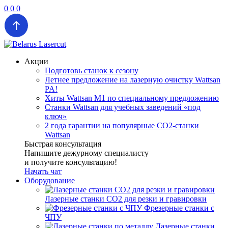
0
0
0
Акции
Подготовь станок к сезону
Летнее предложение на лазерную очистку Wattsan
PA!
Хиты Wattsan M1 по специальному предложению
Станки Wattsan для учебных заведений «под
ключ»
2 года гарантии на популярные CO2-станки
Wattsan
Быстрая консультация
Напишите дежурному специалисту
и получите консультацию!
Начать чат
Оборудование
Лазерные станки CO2 для резки и гравировки
Фрезерные станки с
ЧПУ
Лазерные станки