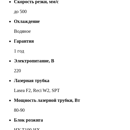
Скорость резки, мм/с
до 500
Охлаждение
Во­дя­ное
Гарантия
1 год
Электропитание, В
220
Лазерная трубка
Lasea F2, Reci W2, SPT
Мощность лазерной трубки, Вт
80-90
Блок розжига
HY-T100-HX