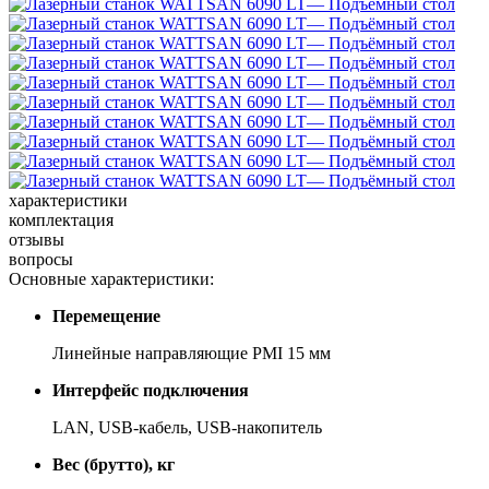
характеристики
комплектация
отзывы
вопросы
Основные характеристики:
Перемещение
Ли­ней­ные на­прав­ля­ю­щие PMI 15 мм
Интерфейс подключения
LAN, USB-ка­бель, USB-на­ко­пи­тель
Вес (брутто), кг