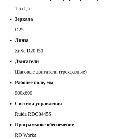
1,5x1,5
Зеркала
D25
Линза
ZnSe D20 f50
Двигатели
Ша­го­вые дви­га­те­ли (трех­фаз­ные)
Рабочее поле, мм
900x600
Система управления
Ruida RDC8445S
Программное обеспечение
RD Works