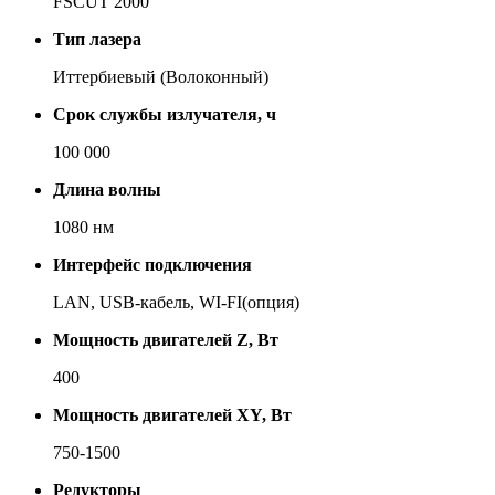
FSCUT 2000
Тип лазера
Ит­тер­би­е­вый (Во­ло­кон­ный)
Срок службы излучателя, ч
100 000
Длина волны
1080 нм
Интерфейс подключения
LAN, USB-ка­бель, WI-FI(оп­ция)
Мощность двигателей Z, Вт
400
Мощность двигателей XY, Вт
750-1500
Редукторы