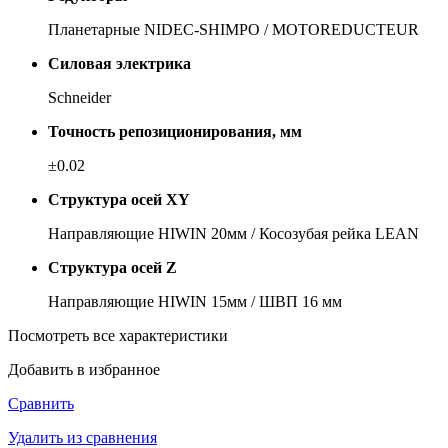
Пла­не­тар­ные NIDEC-SHIMPO / MOTOREDUCTEUR
Силовая электрика
Schneider
Точность репозиционирования, мм
±0.02
Структура осей XY
На­прав­ля­ю­щие HIWIN 20мм / Ко­со­зу­бая рей­ка LEAN
Структура осей Z
На­прав­ля­ю­щие HIWIN 15мм / ШВП 16 мм
Посмотреть все характеристики
Добавить в избранное
Сравнить
Удалить из сравнения