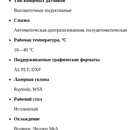
Тип концевых датчиков
Вы­со­ко­точ­ные ин­дук­тив­ные
Смазка
Ав­то­ма­ти­че­ская цен­тра­ли­зо­ван­ная, по­лу­ав­то­ма­ти­че­ская
Рабочая температура, °C
10—40 °C
Поддерживаемые графические форматы
AI, PLT, DXF
Лазерная голова
Raytools, WSX
Рабочий стол
Иголь­ча­тый
Охлаждение
Во­дя­ное, Чил­лер S&A