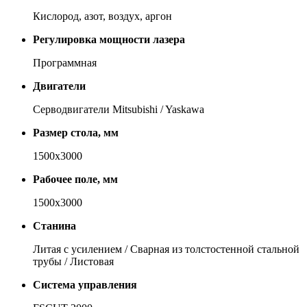
Кис­ло­род, азот, воз­дух, ар­гон
Регулировка мощности лазера
Про­грамм­ная
Двигатели
Сер­во­дви­га­те­ли Mitsubishi / Yaskawa
Размер стола, мм
1500х3000
Рабочее поле, мм
1500х3000
Станина
Ли­тая с уси­ле­ни­ем / Свар­ная из тол­сто­стен­ной сталь­ной
тру­бы / Ли­сто­вая
Система управления