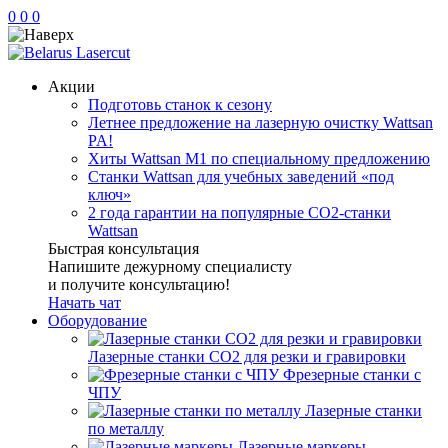
0
0
0
Акции
Подготовь станок к сезону
Летнее предложение на лазерную очистку Wattsan
PA!
Хиты Wattsan M1 по специальному предложению
Станки Wattsan для учебных заведений «под
ключ»
2 года гарантии на популярные CO2-станки
Wattsan
Быстрая консультация
Напишите дежурному специалисту
и получите консультацию!
Начать чат
Оборудование
Лазерные станки CO2 для резки и гравировки
Фрезерные станки с
ЧПУ
Лазерные станки
по металлу
Лазерные маркеры