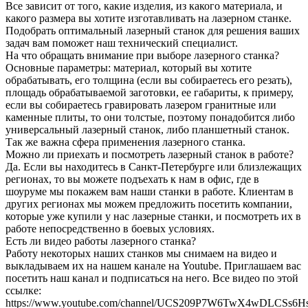
Все зависит от того, какие изделия, из какого материала, и
какого размера вы хотите изготавливать на лазерном станке.
Подобрать оптимальный лазерный станок для решения ваших
задач вам поможет наш технический специалист.
На что обращать внимание при выборе лазерного станка?
Основные параметры: материал, который вы хотите
обрабатывать, его толщина (если вы собираетесь его резать),
площадь обрабатываемой заготовки, ее габариты, к примеру,
если вы собираетесь гравировать лазером гранитные или
каменные плиты, то они толстые, поэтому понадобится либо
универсальный лазерный станок, либо планшетный станок.
Так же важна сфера применения лазерного станка.
Можно ли приехать и посмотреть лазерный станок в работе?
Да. Если вы находитесь в Санкт-Петербурге или близлежащих
регионах, то вы можете подъехать к нам в офис, где в
шоуруме мы покажем вам наши станки в работе. Клиентам в
других регионах мы можем предложить посетить компании,
которые уже купили у нас лазерные станки, и посмотреть их в
работе непосредственно в боевых условиях.
Есть ли видео работы лазерного станка?
Работу некоторых наших станков мы снимаем на видео и
выкладываем их на нашем канале на Youtube. Приглашаем вас
посетить наш канал и подписаться на него. Все видео по этой
ссылке:
https://www.youtube.com/channel/UCS209P7W6TwX4wDLCSs6H