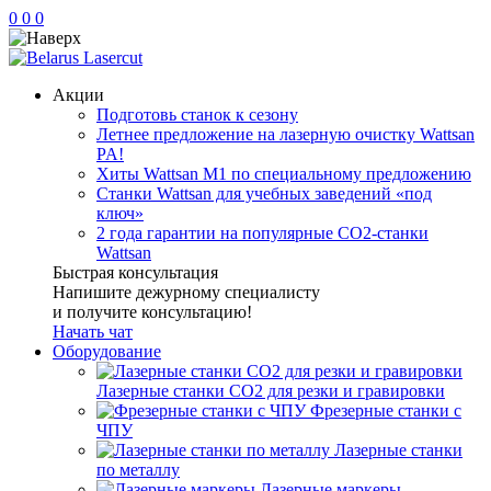
0
0
0
Акции
Подготовь станок к сезону
Летнее предложение на лазерную очистку Wattsan
PA!
Хиты Wattsan M1 по специальному предложению
Станки Wattsan для учебных заведений «под
ключ»
2 года гарантии на популярные CO2-станки
Wattsan
Быстрая консультация
Напишите дежурному специалисту
и получите консультацию!
Начать чат
Оборудование
Лазерные станки CO2 для резки и гравировки
Фрезерные станки с
ЧПУ
Лазерные станки
по металлу
Лазерные маркеры