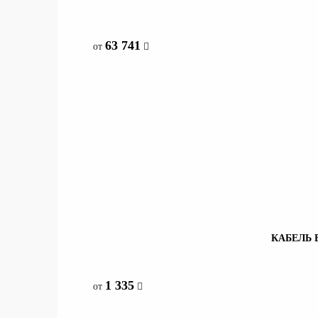
со склада
63 741
от
63 741
КАБЕЛЬ
со склада
1 335
от
1 335