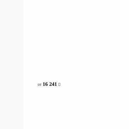
со склада
16 241
от
16 241