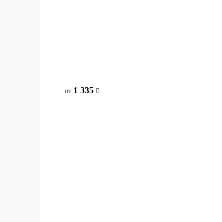
со склада
1 335
от
1 335