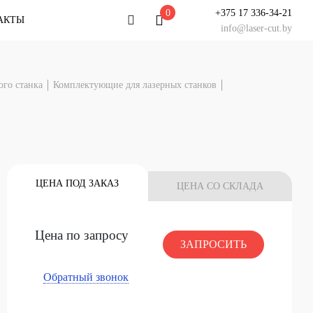
0
+375 17 336-34-21
АКТЫ
info@laser-cut.by
льтация
ого станка
Комплектующие для лазерных станков
у специалисту
тацию!
 ЧАТ
НАШ СЕРВИС
У Вас есть вопрос?
ЦЕНА ПОД ЗАКАЗ
ЦЕНА СО СКЛАДА
Задайте его специалисту
НАЧАТЬ ЧАТ
Цена по запросу
ЗАПРОСИТЬ
Обратный звонок