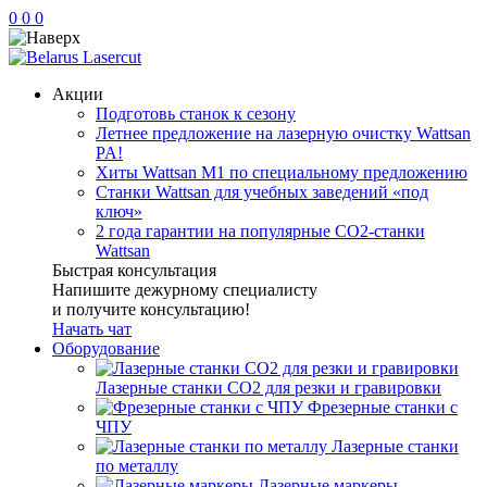
0
0
0
Акции
Подготовь станок к сезону
Летнее предложение на лазерную очистку Wattsan
PA!
Хиты Wattsan M1 по специальному предложению
Станки Wattsan для учебных заведений «под
ключ»
2 года гарантии на популярные CO2-станки
Wattsan
Быстрая консультация
Напишите дежурному специалисту
и получите консультацию!
Начать чат
Оборудование
Лазерные станки CO2 для резки и гравировки
Фрезерные станки с
ЧПУ
Лазерные станки
по металлу
Лазерные маркеры