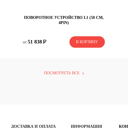
ПОВОРОТНОЕ УСТРОЙСТВО L1 (50 СМ,
4PIN)
со склада
51 838
В КОРЗИНУ
В КОРЗИНУ
от
51 838
ПОСМОТРЕТЬ ВСЕ
ДОСТАВКА И ОПЛАТА
ИНФОРМАЦИЯ
КОН