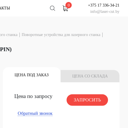
0
+375 17 336-34-21
АКТЫ
info@laser-cut.by
льтация
ого станка
Поворотные устройства для лазерного станка
у специалисту
тацию!
PIN)
 ЧАТ
НАШ СЕРВИС
У Вас есть вопрос?
ЦЕНА ПОД ЗАКАЗ
ЦЕНА СО СКЛАДА
Задайте его специалисту
НАЧАТЬ ЧАТ
Цена по запросу
ЗАПРОСИТЬ
Обратный звонок