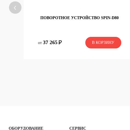
ПОВОРОТНОЕ УСТРОЙСТВО SPIN-D80
со склада
37 265
В КОРЗИНУ
В КОРЗИНУ
от
37 265
ОБОРУДОВАНИЕ
СЕРВИС