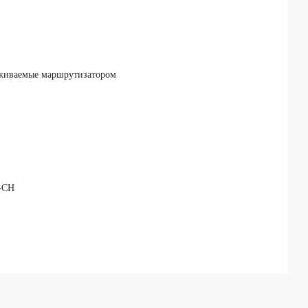
рживаемые маршрутизатором
-CH