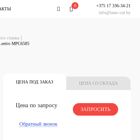
0
+375 17 336-34-21
АКТЫ
info@laser-cut.by
льтация
ого станка
у специалисту
Leetro MPC6585
тацию!
 ЧАТ
НАШ СЕРВИС
У Вас есть вопрос?
ЦЕНА ПОД ЗАКАЗ
ЦЕНА СО СКЛАДА
Задайте его специалисту
НАЧАТЬ ЧАТ
Цена по запросу
ЗАПРОСИТЬ
Обратный звонок