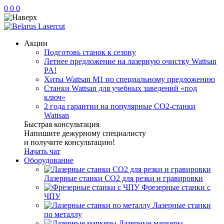
0
0
0
Акции
Подготовь станок к сезону
Летнее предложение на лазерную очистку Wattsan
PA!
Хиты Wattsan M1 по специальному предложению
Станки Wattsan для учебных заведений «под
ключ»
2 года гарантии на популярные CO2-станки
Wattsan
Быстрая консультация
Напишите дежурному специалисту
и получите консультацию!
Начать чат
Оборудование
Лазерные станки CO2 для резки и гравировки
Фрезерные станки с
ЧПУ
Лазерные станки
по металлу
Лазерные маркеры