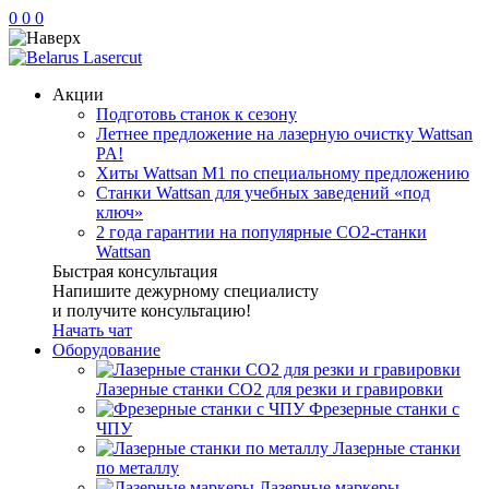
0
0
0
Акции
Подготовь станок к сезону
Летнее предложение на лазерную очистку Wattsan
PA!
Хиты Wattsan M1 по специальному предложению
Станки Wattsan для учебных заведений «под
ключ»
2 года гарантии на популярные CO2-станки
Wattsan
Быстрая консультация
Напишите дежурному специалисту
и получите консультацию!
Начать чат
Оборудование
Лазерные станки CO2 для резки и гравировки
Фрезерные станки с
ЧПУ
Лазерные станки
по металлу
Лазерные маркеры