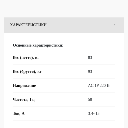
ХАРАКТЕРИСТИКИ
ОБЗОРЫ
Основные характеристики:
ОТЗЫВЫ
Вес (нетто), кг
83
ВОПРОСЫ
Вес (брутто), кг
93
Напряжение
AC 1P 220 В
Частота, Гц
50
Ток, A
3.4~15