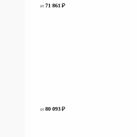
со склада
71 861
от
71 861
со склада
80 093
от
80 093