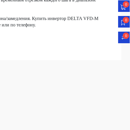
0
згона/замедления. Купить инвертор DELTA VFD-M
0
 или по телефону.
0