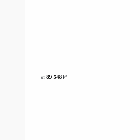
со склада
89 548
от
89 548