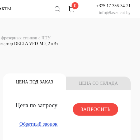
0
+375 17 336-34-21
АКТЫ
info@laser-cut.by
льтация
 фрезерных станков с ЧПУ
у специалисту
вертор DELTA VFD-M 2,2 кВт
тацию!
 ЧАТ
НАШ СЕРВИС
У Вас есть вопрос?
ЦЕНА ПОД ЗАКАЗ
ЦЕНА СО СКЛАДА
Задайте его специалисту
НАЧАТЬ ЧАТ
Цена по запросу
ЗАПРОСИТЬ
Обратный звонок