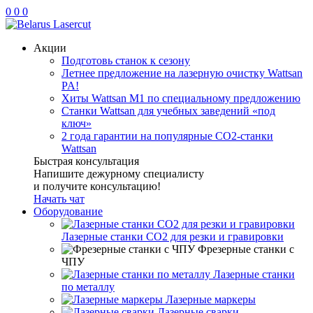
0
0
0
Акции
Подготовь станок к сезону
Летнее предложение на лазерную очистку Wattsan
PA!
Хиты Wattsan M1 по специальному предложению
Станки Wattsan для учебных заведений «под
ключ»
2 года гарантии на популярные CO2-станки
Wattsan
Быстрая консультация
Напишите дежурному специалисту
и получите консультацию!
Начать чат
Оборудование
Лазерные станки CO2 для резки и гравировки
Фрезерные станки с
ЧПУ
Лазерные станки
по металлу
Лазерные маркеры
Лазерные сварки