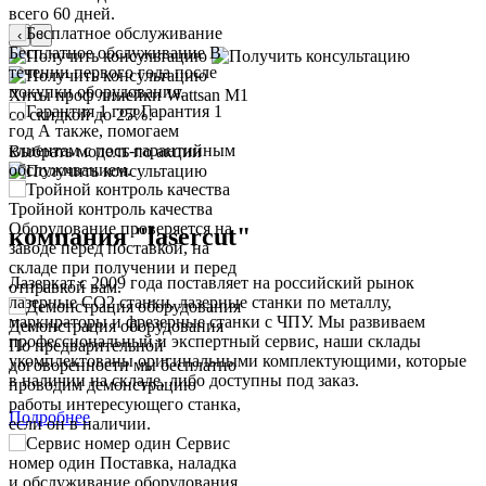
всего 60 дней.
‹
›
Бесплатное обслуживание
В
течении первого года после
покупки оборудования.
Хиты проф линейки Wattsan M1
Гарантия 1
со скидкой до 25%!
год
А также, помогаем
клиентам с пост-гарантийным
Выбрать модель по акции
обслуживанием.
Тройной контроль качества
Оборудование проверяется на
компания
"laserсut"
заводе перед поставкой, на
складе при получении и перед
Лазеркат с 2009 года поставляет на российский рынок
отправкой вам.
лазерные СО2 станки, лазерные станки по металлу,
маркираторы и фрезерные станки с ЧПУ. Мы развиваем
Демонстрация оборудования
профессиональный и экспертный сервис, наши склады
По предварительной
укомплектованы оригинальными комплектующими, которые
договоренности мы бесплатно
в наличии на складе, либо доступны под заказ.
проводим демонстрацию
работы интересующего станка,
Подробнее
если он в наличии.
Сервис
номер один
Поставка, наладка
и обслуживание оборудования