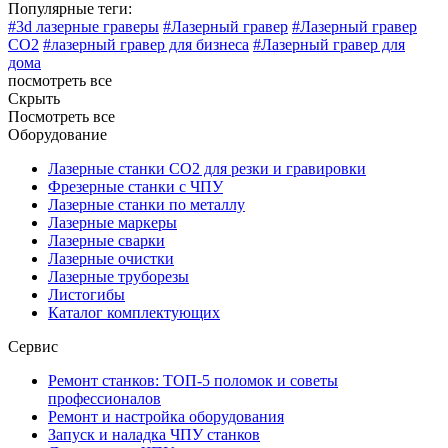
Популярные теги:
#3d лазерные граверы
#Лазерный гравер
#Лазерный гравер
CO2
#лазерный гравер для бизнеса
#Лазерный гравер для
дома
посмотреть все
Скрыть
Посмотреть все
Оборудование
Лазерные станки CO2 для резки и гравировки
Фрезерные станки с ЧПУ
Лазерные станки по металлу
Лазерные маркеры
Лазерные сварки
Лазерные очистки
Лазерные труборезы
Листогибы
Каталог комплектующих
Сервис
Ремонт станков: ТОП-5 поломок и советы
профессионалов
Ремонт и настройка оборудования
Запуск и наладка ЧПУ станков