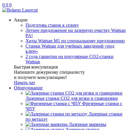
0
0
0
Акции
Подготовь станок к сезону
Летнее предложение на лазерную очистку Wattsan
PA!
Хиты Wattsan M1 по специальному предложению
Станки Wattsan для учебных заведений «под
ключ»
2 года гарантии на популярные CO2-станки
Wattsan
Быстрая консультация
Напишите дежурному специалисту
и получите консультацию!
Начать чат
Оборудование
Лазерные станки CO2 для резки и гравировки
Фрезерные станки с
ЧПУ
Лазерные станки
по металлу
Лазерные маркеры
Лазерные сварки