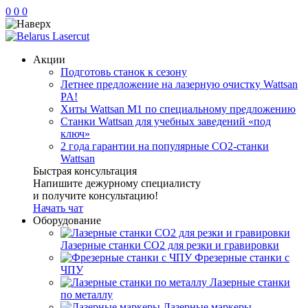
0
0
0
Акции
Подготовь станок к сезону
Летнее предложение на лазерную очистку Wattsan
PA!
Хиты Wattsan M1 по специальному предложению
Станки Wattsan для учебных заведений «под
ключ»
2 года гарантии на популярные CO2-станки
Wattsan
Быстрая консультация
Напишите дежурному специалисту
и получите консультацию!
Начать чат
Оборудование
Лазерные станки CO2 для резки и гравировки
Фрезерные станки с
ЧПУ
Лазерные станки
по металлу
Лазерные маркеры