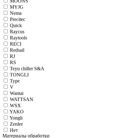
MOONS
MYJG
Nema
Precitec
Quick
Raycus
Raytools
RECI
Redsail
RJ
RS
Teyu chiller S&A
TONGLI
Type
V
Wantai
WATTSAN
WSX
YAKO
Yongli
Zerder
Нет
Материалы обработки