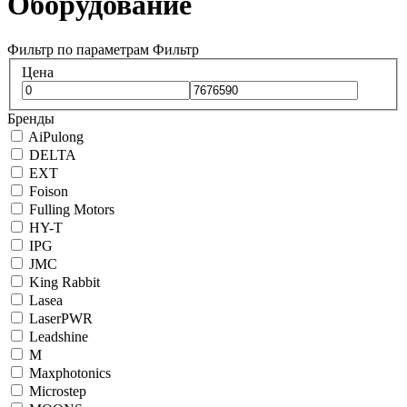
Оборудование
Фильтр по параметрам
Фильтр
Цена
Бренды
AiPulong
DELTA
EXT
Foison
Fulling Motors
HY-T
IPG
JMC
King Rabbit
Lasea
LaserPWR
Leadshine
M
Maxphotonics
Microstep