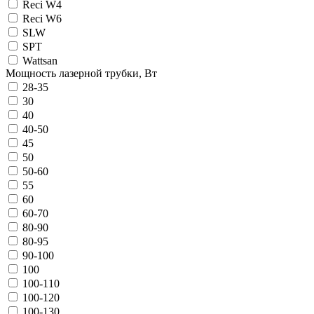
Reci W4
Reci W6
SLW
SPT
Wattsan
Мощность лазерной трубки, Вт
28-35
30
40
40-50
45
50
50-60
55
60
60-70
80-90
80-95
90-100
100
100-110
100-120
100-130