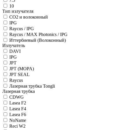
7.5
10
Тип излучателя
CO2 и волоконный
IPG
Raycus / IPG
Raycus / MAX Photonics / IPG
Иттербиевый (Волоконный)
Излучатель
DAVI
IPG
JPT
JPT (MOPA)
JPT SEAL
Raycus
Лазерная трубка Tongli
Лазерная трубка
CDWG
Lasea F2
Lasea F4
Lasea F6
NoName
Reci W2