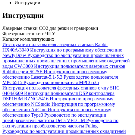
Инструкции
Инструкции
Лазерные станки CO2 для резки и гравировки
Фрезерные станки с ЧПУ
Каталог комплектующих
Инструкция пользователя лазерных станков Rabbit
HX40A/3040
Инструкция по программному обеспечению
NewlyDraw
Руководство по эксплуатации промышленных
промышленных промышленных промышленныхохладителей
воды CW-3000
Инструкция пользователя лазерных станков
Rabbit серии SC/SE
Инструкция по программному
обеспечению Lasercut-5.1-5.3
Руководство пользователя
MPC6515
Руководство пользователя MPC6535
Инструкция пользователя фрезерных станков с чпу SHG
0404/0609
Инструкция пользователя DSP контроллера
DSP160M RZNC-5416
Инструкция по программному
обеспечению NCStudio
Инструкция по программному
обеспечению ArtCam
Инструкция по программному
обеспечению Type3
Руководство по эксплуатации
преобразователя частоты Delta VFD - M
Руководство по
эксплуатации преобразователя частоты Fuling
Руководство по эксплуатации промышленных охладителей