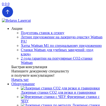
0
0
0
Акции
Подготовь станок к сезону
Летнее предложение на лазерную очистку Wattsan
PA!
Хиты Wattsan M1 по специальному предложению
Станки Wattsan для учебных заведений «под
ключ»
2 года гарантии на популярные CO2-станки
Wattsan
Быстрая консультация
Напишите дежурному специалисту
и получите консультацию!
Начать чат
Оборудование
Лазерные станки CO2 для резки и гравировки
Фрезерные станки с
ЧПУ
Лазерные станки